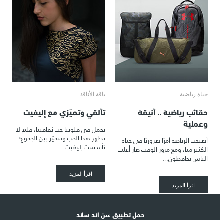
حياة رياضية
باقة الأناقة
حقائب رياضية .. أنيقة
تألقي وتميّزي مع إليفيت
وعملية
نحمل في قلوبنا حب ثقافتنا، فلم لا
نظهر هذا الحب ونتميّز بين الجموع؟
أصبحت الرياضة أمرًا ضروريًا في حياة
تأسست إليفيت…
الكثير منا، ومع مرور الوقت صار أغلب
الناس يحافظون…
اقرأ المزيد
اقرأ المزيد
حمل تطبيق سن اند ساند