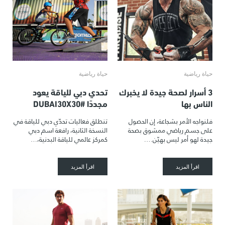
حياة رياضية
حياة رياضية
3 أسرار لصحة جيدة لا يخبرك
تحدي دبي للياقة يعود
الناس بها
مجددًا #DUBAI30X30
فلنواجه الأمر بشجاعة، إن الحصول
تنطلق فعاليات تحدّي دبي للياقة في
على جسم رياضي ممشوق بصحة
النسخة الثانية، رافعة اسم دبي
جيدة لهو أمر ليس بهيّن….
كمركز عالمي للياقة البدنية،…
اقرأ المزيد
اقرأ المزيد