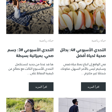
حياة رياضية
حياة رياضية
التحدي الأسبوعي #4: بدائل
التحدي الأسبوعي #3: جسم
صحية لحياة أفضل
صحي، بميزانية بسيطة
في الواقع إن اتباع نمط حياة صحي
ها قد عدنا من جديد لنستكمل
وسليم ليس بالأمر السهل، فكونك
التحدي للأسبوع الثالث مع نصائح عن
شخصًا غير ملتزم…
كيفية الحفاظ على…
اقرأ المزيد
اقرأ المزيد