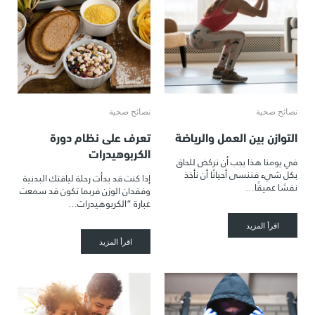
نصائح صحية
نصائح صحية
التوازن بين العمل والرياضة
تعرف على نظام دورة
الكربوهيدرات
في يومنا هذا يجب أن نركض للحاق
بكل شيء فننسى أحيانًا أن نأخذ
إذا كنت قد بدأت رحلة لياقتك البدنية
نفسًا عميقًا…
وفقدان الوزن فربما تكون قد سمعت
عبارة “الكربوهيدرات…
اقرأ المزيد
اقرأ المزيد