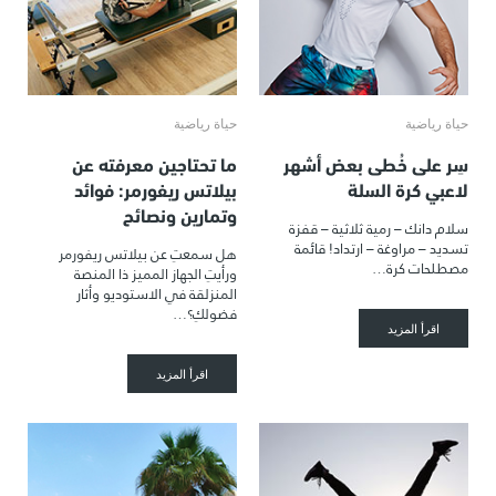
حياة رياضية
حياة رياضية
سِر على خُطى بعض أشهر
ما تحتاجين معرفته عن
لاعبي كرة السلة
بيلاتس ريفورمر: فوائد
وتمارين ونصائح
سلام دانك – رمية ثلاثية – قفزة
تسديد – مراوغة – ارتداد! قائمة
هل سمعتِ عن بيلاتس ريفورمر
مصطلحات كرة…
ورأيتِ الجهاز المميز ذا المنصة
المنزلقة في الاستوديو وأثار
فضولكِ؟…
اقرأ المزيد
اقرأ المزيد