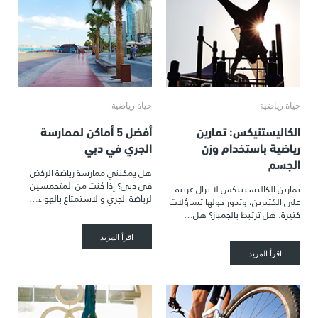
حياة رياضية
حياة رياضية
الكاليستنيكس: تمارين
أفضل 5 أماكن لممارسة
رياضية باستخدام وزن
الجري في دبي
الجسم
هل يمكنني ممارسة رياضة الركض
في دبي؟ إذا كنت من المتحمسين
تمارين الكاليستنيكس لا تزال غريبة
لرياضة الجري والاستمتاع بالهواء…
على الكثيرين، وتدور حولها تساؤلات
كثيرة: هل ترتبط بالجمباز؟ هل…
اقرأ المزيد
اقرأ المزيد