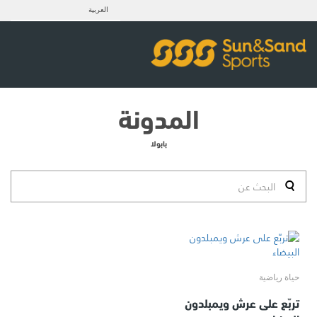
العربية
المدونة
بابولا
حياة رياضية
تربّع على عرش ويمبلدون