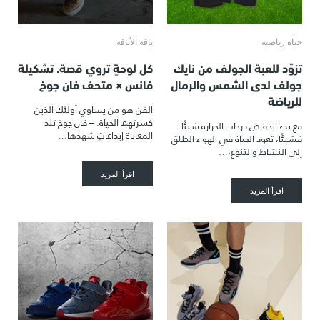
حياة رياضية
باقة الأناقة
تزوّد للعبة الجولف من نايك
كل لوحةٍ تروي قصة. تشكيلة
جولف لدى الشمس والرمال
فانس × متحف فان جوخ
للرياضة
الفن هو من يساوي أولئك الذين
كسرتهم الحياة. – فان جوخ تلد
مع بدء انخفاض درجات الحرارة شيئًا
المعاناة إبداعاتٍ شهدها…
فشيئًا، تعود الحياة في الهواء الطلق
إلى النشاط والتنوع،…
اقرأ المزيد
اقرأ المزيد