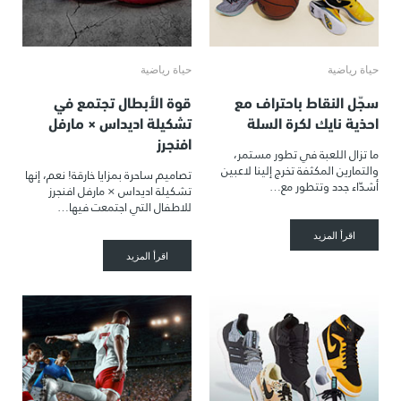
حياة رياضية
حياة رياضية
سجّل النقاط باحتراف مع
قوة الأبطال تجتمع في
احذية نايك لكرة السلة
تشكيلة اديداس × مارفل
افنجرز
ما تزال اللعبة في تطور مستمر،
والتمارين المكثفة تخرج إلينا لاعبين
تصاميم ساحرة بمزايا خارقة! نعم، إنها
أشدّاء جدد وتتطور مع…
تشكيلة اديداس × مارفل افنجرز
للاطفال التي اجتمعت فيها…
اقرأ المزيد
اقرأ المزيد