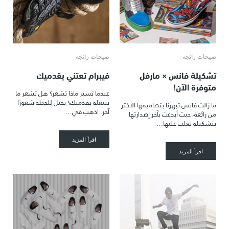
صيحات رائجة
صيحات رائجة
تشكيلة فانس × مارفل
فيبرام تعتني بقدميك
متوفرة الآن!
عندما تسير ماذا تشعر؟ هل تشعر ما
تنتعله بقدميك؟ تخيل للحظة شعورًا
ما زالت فانس تبهرنا بتصاميمها الأكثر
آخر. اذهب في…
من رائعة، حيث أبدعت بآخر إصدارتها
بتشكيلة يغلب عليها…
اقرأ المزيد
اقرأ المزيد