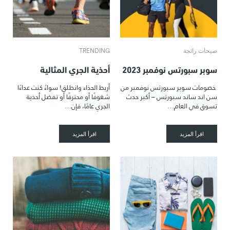
صيحات رائجة
TRENDING
سوبر سبورتس نوفمبر 2023
أحذية الجري المثالية
خصومات سوبر سبورتس نوفمبر من
أربط الحذاء وانطلق! سواءً كنت عداءًا
سن اند ساند سبورتس – أكبر حدث
شغوفًا أو محترفًا أو تفضل أحذية
تسوق في العام…
الجري عامًا، فإن…
اقرأ المزيد
اقرأ المزيد