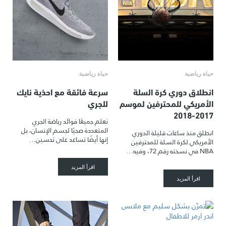
حياة رياضية
حياة رياضية
انطلاق دوري كرة السلة
سرعة فائقة مع احذية نايك
الأمريكي للمحترفين لموسم
للجري
2017-2018
نعلم جميعًا فوائد رياضة الجري
المتعددة صحيًا لجسم الإنسان، بل
انطلق منذ ساعات قليلة الدوري
إنها أيضًا تساعد على تحسين…
الأمريكي لكرة السلة للمحترفين
NBA في نسخته رقم 72، وفيه…
اقرأ المزيد
اقرأ المزيد