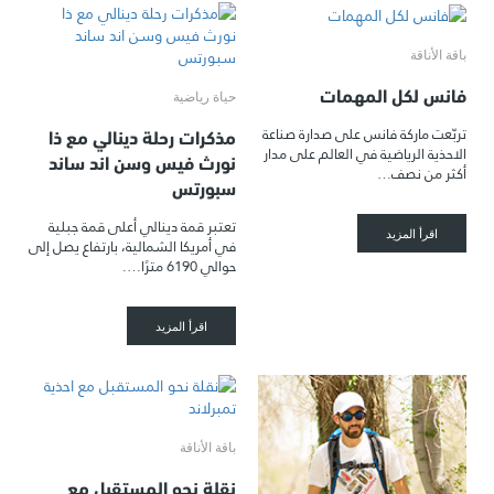
باقة الأناقة
فانس لكل المهمات
حياة رياضية
مذكرات رحلة دينالي مع ذا
تربّعت ماركة فانس على صدارة صناعة
الاحذية الرياضية في العالم على مدار
نورث فيس وسن اند ساند
أكثر من نصف…
سبورتس
تعتبر قمة دينالي أعلى قمة جبلية
اقرأ المزيد
في أمريكا الشمالية، بارتفاع يصل إلى
حوالي 6190 مترًا….
اقرأ المزيد
باقة الأناقة
نقلة نحو المستقبل مع