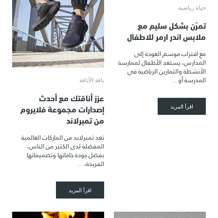
حياة رياضية
تمرّن بشكل سليم مع
ملابس اندر ارمر للاطفال
مع اقتراب موسم العودة إلى
المدارس، يستعد الأطفال لممارسة
الأنشطة والتمارين الرياضية في
المدرسة أو…
باقة الأناقة
عزز أناقتك مع أحدث
إصدارات مجموعة فلايروم
اقرأ المزيد
من تمبرلاند
تعد تمبرلاند من الماركات العالمية
المفضلة لدى الكثير من الناس،
بفضل جودة خاماتها وتصميماتها
الفريدة،…
اقرأ المزيد