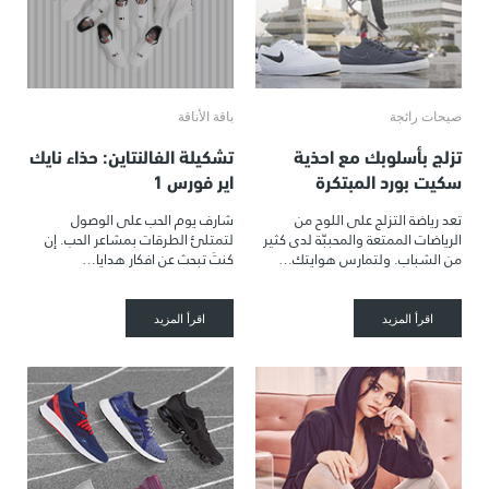
صيحات رائجة
باقة الأناقة
تزلج بأسلوبك مع احذية
تشكيلة الفالنتاين: حذاء نايك
سكيت بورد المبتكرة
اير فورس 1
تعد رياضة التزلج على اللوح من
شارف يوم الحب على الوصول
الرياضات الممتعة والمحببّة لدى كثير
لتمتلئ الطرقات بمشاعر الحب. إن
من الشباب. ولتمارس هوايتك…
كنتَ تبحث عن افكار هدايا…
اقرأ المزيد
اقرأ المزيد