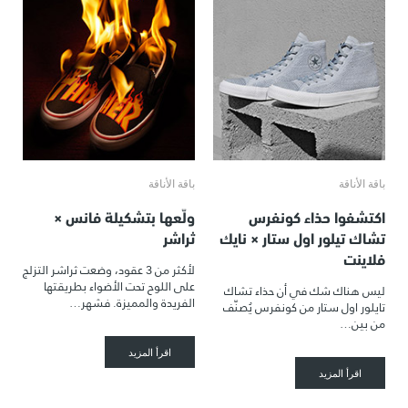
باقة الأناقة
باقة الأناقة
اكتشفوا حذاء كونفرس
ولّعها بتشكيلة فانس ×
تشاك تيلور اول ستار × نايك
ثراشر
فلاينت
لأكثر من 3 عقود، وضعت ثراشر التزلج
على اللوح تحت الأضواء بطريقتها
ليس هناك شك في أن حذاء تشاك
الفريدة والمميزة. فشهر…
تايلور اول ستار من كونفرس يُصنّف
من بين…
اقرأ المزيد
اقرأ المزيد