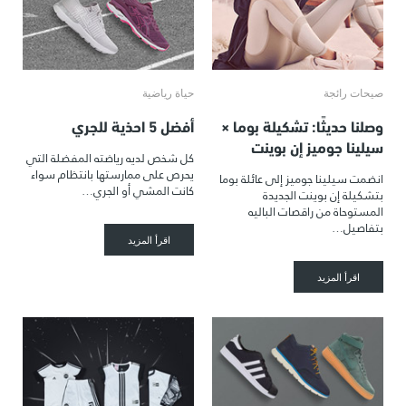
صيحات رائجة
حياة رياضية
وصلنا حديثًا: تشكيلة بوما ×
أفضل 5 احذية للجري
سيلينا جوميز إن بوينت
كل شخص لديه رياضته المفضلة التي
يحرص على ممارستها بانتظام سواء
انضمت سيلينا جوميز إلى عائلة بوما
كانت المشي أو الجري…
بتشكيلة إن بوينت الجديدة
المستوحاة من راقصات الباليه
بتفاصيل…
اقرأ المزيد
اقرأ المزيد