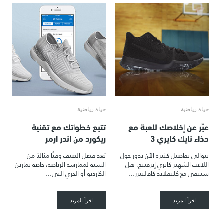
حياة رياضية
حياة رياضية
عبّر عن إخلاصك للعبة مع
تتبع خطواتك مع تقنية
حذاء نايك كايري 3
ريكورد من اندر ارمر
تتوالى تفاصيل كثيرة الآن تدور حول
يُعد فصل الصيف وقتًا مثاليًا من
اللاعب الشهير كايري إيرفينج. هل
السنة لممارسة الرياضة، خاصة تمارين
سيبقى مع كليفلاند كافالييرز…
الكارديو أو الجري التي…
اقرأ المزيد
اقرأ المزيد