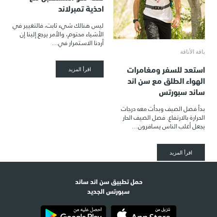
احذية تمبرلاند
ليس هنالك شيء ثابت، فالتغيير في
الأشياء محتوم، والأمر يرجع إلينا إن
أردنا الاستمرار في…
باقة الأناقة
استعد للسفر ومغامرات
اقرأ المزيد
الهواء الطلق مع سن اند
ساند سبورتس
بدأ فصل الصيف وبدأت معه درجات
الحرارة بالارتفاع. فصل الصيف الحار
يجعل أغلب الناس يسافرون…
اقرأ المزيد
حمل تطبيق سن اند ساند
سبورتس الجديد