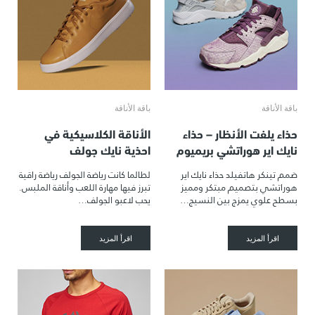
باقة الأناقة
باقة الأناقة
حذاء يلفت الأنظار – حذاء
الأناقة الكلاسيكية في
نايك اير هوراتشي بريميوم
احذية نايك جولف
صَمم تينكر هاتفيلد حذاء نايك اير
لطالما كانت رياضة الجولف رياضة راقية
هوراتشي بتصميم مبتكر ومميز
تبرز فيها مهارة اللعب وأناقة الملبس.
بسطح علوي يمزج بين النسيج…
يحب لاعبو الجولف…
اقرأ المزيد
اقرأ المزيد