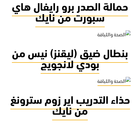
حمالة الصدر برو رايفال هاي
سبورت من نايك
بنطال ضيق (ليقنز) نيس من
بودي لانجويج
حذاء التدريب اير زوم سترونغ
من نايك