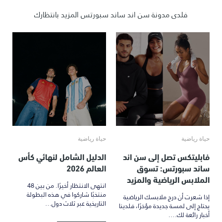
فلدى مدونة سن اند ساند سبورتس المزيد بانتظارك
حياة رياضية
حياة رياضية
فابليتكس تصل إلى سن اند
الدليل الشامل لنهائي كأس
ساند سبورتس: تسوق
العالم 2026
الملابس الرياضية والمزيد
انتهى الانتظار أخيرًا. من بين 48
منتخبًا شاركوا في هذه البطولة
إذا شعرت أن درج ملابسك الرياضية
التاريخية عبر ثلاث دول…
يحتاج إلى لمسة جديدة مؤخرًا، فلدينا
أخبار رائعة لك….