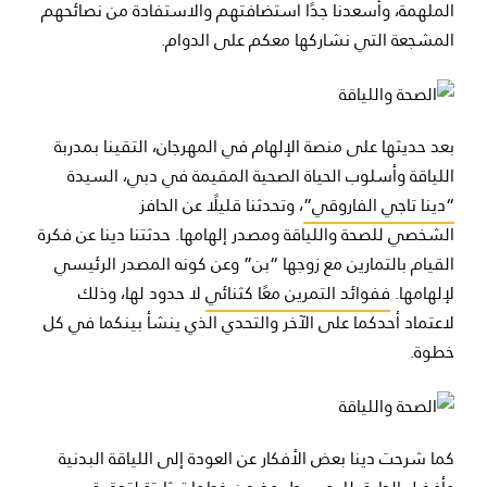
الملهمة، وأسعدنا جدًا استضافتهم والاستفادة من نصائحهم
المشجعة التي نشاركها معكم على الدوام.
بعد حديثها على منصة الإلهام في المهرجان، التقينا بمدربة
اللياقة وأسلوب الحياة الصحية المقيمة في دبي، السيدة
“دينا تاجي الفاروقي”
، وتحدثنا قليلًا عن الحافز
الشخصي
للصحة واللياقة
ومصدر إلهامها. حدثتنا دينا عن فكرة
القيام بالتمارين مع زوجها “بن” وعن كونه المصدر الرئيسي
لإلهامها.
ففوائد التمرين معًا كثنائي
لا حدود لها، وذلك
لاعتماد أحدكما على الآخر والتحدي الذي ينشأ بينكما في كل
خطوة.
كما شرحت دينا بعض الأفكار عن العودة إلى اللياقة البدنية