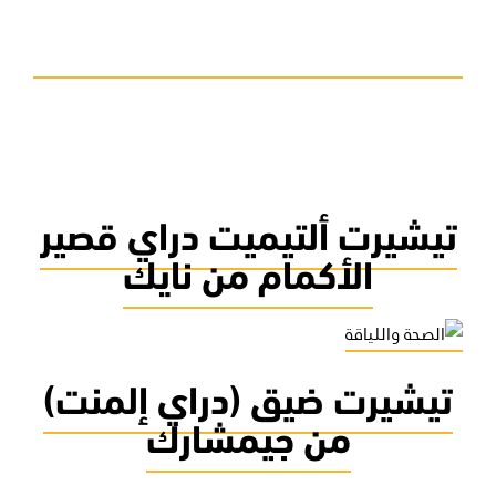
تيشيرت ألتيميت دراي قصير
الأكمام من نايك
تيشيرت ضيق (دراي إلمنت)
من جيمشارك