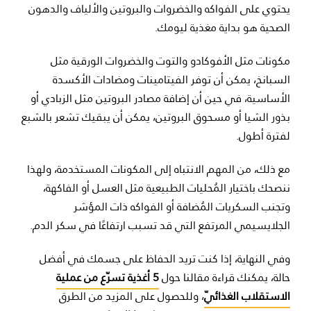
يحتوي على الفواكه والخضروات والبروتين والألياف والدهون
الصحية هو بداية مغذية ليومك.
مكونات مثل الأفوكادو والتوت والخضروات الورقية مثل
السبانخ، يمكن أن توفر الفيتامينات ومضادات الأكسدة
الأساسية، في حين أن إضافة مصادر البروتين مثل الزبادي أو
بذور الشيا أو مسحوق البروتين، يمكن أن يبقيك تشعر بالشبع
لفترة أطول.
مع ذلك، من المهم الانتباه إلى المكونات المستخدمة، ولهذا
ننصحك باختيار المُحليات الطبيعية مثل العسل أو الفاكهة،
وتجنب السكريات المُضافة أو الفواكه ذات المؤشر
الجلايسيمي المرتفع التي قد تسبب ارتفاعًا في سكر الدم.
وفي النهاية، إذا كنت تريد الحفاظ على جسمك في أفضل
حالة، يمكنك قراءة مقالنا حول
5 أغذية تسرّع من عملية
الاستقلاب الغذائيّ
، وللحصول على المزيد من الطرق