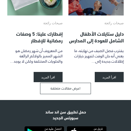
صيحات رائجة
صيحات رائجة
دليل ستايلات الأطفال
إفطارك علينا: 5 وصفات
الشامل للعودة إلى المدارس
رمضانية للإفطار
يقترب فصل الصيف من نهايته، ما
من المعروف أن شهر رمضان هو
يعني أنه حان الوقت لتجهيز خيارات
الشهر المميز بالولائم الرائعة
إطلالات جديدة إلى…
والحلويات المختلفة ولكن لا يوجد…
اقرأ المزيد
اقرأ المزيد
اعرض مقالات متعلقة
حمل تطبيق سن اند ساند
سبورتس الجديد