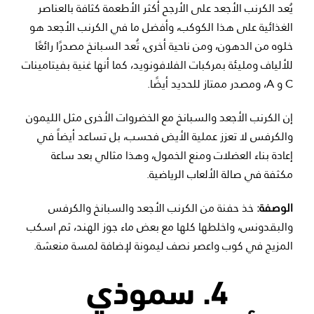
يُعد الكرنب الأجعد على الأرجح أكثر الأطعمة كثافة بالعناصر
الغذائية على هذا الكوكب، وأفضل ما في الكرنب الأجعد هو
خلوه من الدهون، ومن ناحية أخرى، تُعد السبانخ مصدرًا رائعًا
للألياف ومليئة بمركبات الفلافونويد، كما أنها غنية بفيتامينات
C و A، ومصدر ممتاز للحديد أيضًا.
إن الكرنب الأجعد والسبانخ مع الخضروات الأخرى مثل الليمون
والكرفس لا تعزز عملية الأيض فحسب، بل تساعد أيضاً في
إعادة بناء العضلات ومنع الخمول، وهذا مثالي بعد ساعة
مكثفة في صالة الألعاب الرياضية.
الوصفة:
خذ حفنة من الكرنب الأجعد والسبانخ والكرفس
والبقدونس، واخلطها كلها مع بعض ماء جوز الهند، ثم اسكب
المزيج في كوب واعصر نصف ليمونة لإضافة لمسة منعشة.
4. سموذي