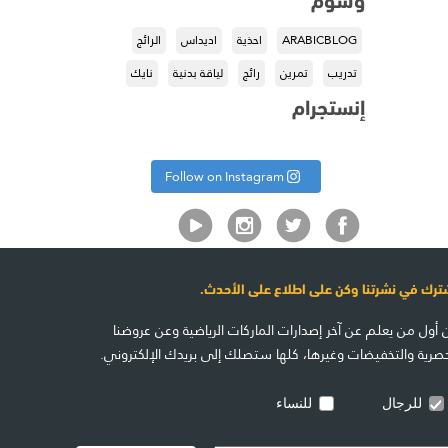
ARABICBLOG
احذية
اديداس
الرائج
تدريب
تمرين
رائج
لياقة بدنية
نايك
إنستجرام
Follow on Instagram
ترك في نشرتنا وكن على اطلاع على الأحدث.
 أول من يعلم عن آخر إصدارات الماركات الرياضية وعن عروضنا
حصرية والتخفيضات وغيرها، كلها ستصلك إلى بريدك الإلكتروني.
للرجال
للنساء