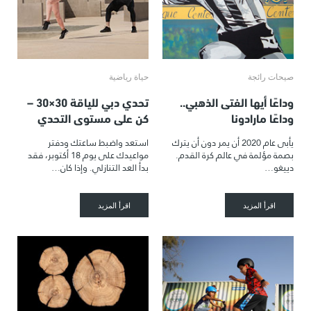
صيحات رائجة
حياة رياضية
وداعًا أيها الفتى الذهبي..
تحدي دبي للياقة 30×30 –
وداعًا مارادونا
كن على مستوى التحدي
يأبى عام 2020 أن يمر دون أن يترك
استعد واضبط ساعتك ودفتر
بصمة مؤلمة في عالم كرة القدم.
مواعيدك على يوم 18 أكتوبر، فقد
دييغو…
بدأ العد التنازلي. وإذا كان…
اقرأ المزيد
اقرأ المزيد