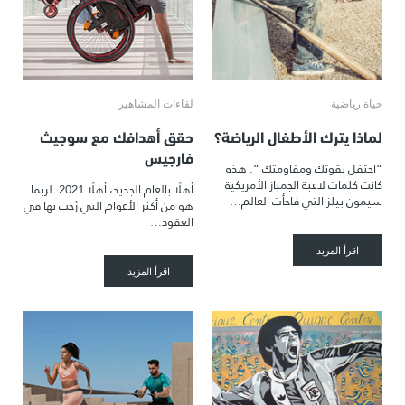
حياة رياضية
لقاءات المشاهير
لماذا يترك الأطفال الرياضة؟
حقق أهدافك مع سوجيث
فارجيس
“احتفل بقوتك ومقاومتك “. هذه
كانت كلمات لاعبة الجمباز الأمريكية
أهلًا بالعام الجديد، أهلًا 2021. لربما
سيمون بيلز التي فاجأت العالم…
هو من أكثر الأعوام التي رُحب بها في
العقود…
اقرأ المزيد
اقرأ المزيد