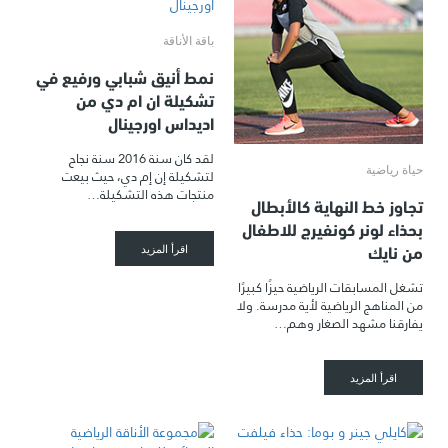
باقة الأناقة
نمط أنيق شبابي ورفيع في
تشكيلة ان ام دي من
اديداس اورجينال
لقد كان سنة 2016 سنة نجاح
حياة رياضية
لتشكيلة إن إم دي، حيث بيعت
منتجات هذه التشكيلة…
تجاوز خط النهاية كالأبطال
بحذاء لونر كونفيرج للاطفال
من نايك
اقرأ المزيد
تشغل المسابقات الرياضية حيزًا كبيرًا
من المناهج الرياضية لأية مدرسة. ولا
يفارقنا مشهد الصغار وهم…
اقرأ المزيد