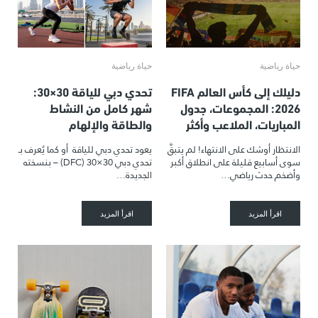
حياة رياضية
حياة رياضية
دليلك إلى كأس العالم FIFA
تحدي دبي للياقة 30×30:
2026: المجموعات، جدول
شهر كامل من النشاط
المباريات، الملاعب وأكثر
والطاقة والإلهام
الانتظار أوشك على الانتهاء! لم يتبقَّ
يعود تحدي دبي للياقة أو كما يُعرف بـ
سوى أسابيع قليلة على انطلاق أكبر
تحدي دبي 30×30 (DFC) – بنسخته
وأضخم حدث رياضي…
الجديدة…
اقرأ المزيد
اقرأ المزيد