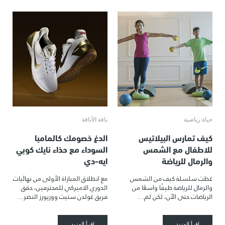
حياة رياضية
باقة الأناقة
كيف تمارس البيلاتيس
الدغ خصومك كالمامبا
للاطفال مع الشمس
السوداء مع حذاء نايك كوبي
والرمال للرياضة
ايه-دي
غطت سلسلة كيف من الشمس
مع انطلاق المباراة الأولى من نهائيات
والرمال للرياضة طيفًا واسعًا من
الدوري الاميركي للمحترفين، حقق
الرياضات حتى الآن، لكن لم…
فريق غولدن ستيت ووريورز النصر…
اقرأ المزيد
اقرأ المزيد