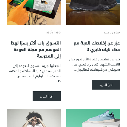
حياة رياضية
باقة الأناقة
عبّر عن إخلاصك للعبة مع
التسوق بات أكثر يسرًا لهذا
حذاء نايك كايري 3
الموسم مع مجلة العودة
إلى المدرسة
تتوالى تفاصيل كثيرة الآن تدور حول
اللاعب الشهير كايري إيرفينج. هل
لتجعلوا تجربة التسوق للعودة إلى
سيبقى مع كليفلاند كافالييرز…
المدرسة في غاية البساطة والمتعة،
باستكشاف لوازم المدرسة من
طيف…
اقرأ المزيد
اقرأ المزيد