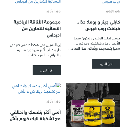
باقة الأناقة
باقة الأناقة
كايلي جينر و بوما: حذاء
مجموعة الأناقة الرياضية
فيلفت روب فيرس
النسائية للتمارين من
اديداس
صمم لحلبة الرقص وليكون محط
الأنظار، حذاء فيلفت روب فيرس
إن التمرين في هكذا طقس صيفي
مميز بتصميمه وبأدائه. هذا الحذاء…
حار يتطلب أكثر من مجرد مثابرة
والتزام. فالأمر يتطلب…
اقرأ المزيد
اقرأ المزيد
باقة الأناقة
آمني أكثر بنفسكِ وانطلقي
مع تشكيلة نايك كروم بلَش