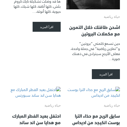
ها قد وصلت تشكيلة نايك كروم
بلَش، كلها أناقة، كلها شيك، كلها
حيوية، كلها أنوثة،…
حياة رياضية
اشحن طاقتك خلال التمرين
اقرأ المزيد
مع مكملات البروتين
حين تسمع كلمتي “بروتين”
و”تمارين رياضية” في جملة واحدة،
فعلى الأرجح سيتراءى في ذهنك
صورة…
اقرأ المزيد
حياة رياضية
حياة رياضية
سابق الريح مع حذاء الترا
احتفل بعيد الفطر المبارك
بوست انكيجد من اديداس
مع هدايا سن اند ساند