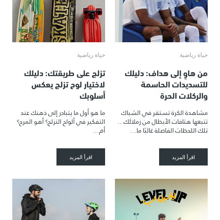
حياة رياضية
حياة رياضية
من هاوٍ إلى هداف: دليلك
تزلج على طريقتك: دليلك
للتسديدات الحاسمة
لاختيار لوح تزلج يعكس
والركلات الحرة
أسلوبك
مشاهدة الكرة تستقر في الشباك
ما هو أول ما يتبادر إلى ذهنك عند
تتبعها هتافات الأبطال من زملائك…
التفكير في ألواح التزلج؟ أهو المرح؟
تلك اللحظات الفاصلة غالبًا ما…
أم…
اقرأ المزيد
اقرأ المزيد