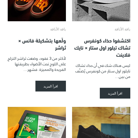
باقة الأناقة
باقة الأناقة
اكتشفوا حذاء كونفرس
ولّعها بتشكيلة فانس ×
تشاك تيلور اول ستار × نايك
ثراشر
فلاينت
لأكثر من 3 عقود، وضعت ثراشر التزلج
على اللوح تحت الأضواء بطريقتها
ليس هناك شك في أن حذاء تشاك
الفريدة والمميزة. فشهر…
تايلور اول ستار من كونفرس يُصنّف
من بين…
اقرأ المزيد
اقرأ المزيد