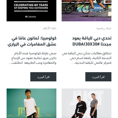
حياة رياضية
باقة الأناقة
تحدي دبي للياقة يعود
كولومبيا: ثمانون عامًا في
مجددًا #DUBAI30X30
عشق المغامرات في البراري
تنطلق فعاليات تحدّي دبي للياقة في
تحيي ماركة كولومبيا هذه الأيام
النسخة الثانية، رافعة اسم دبي
ذكرى مرور ثمانية عقود من الإبداع
كمركز عالمي للياقة البدنية،…
والمغامرة وحب الطبيعة. انطلقت…
اقرأ المزيد
اقرأ المزيد