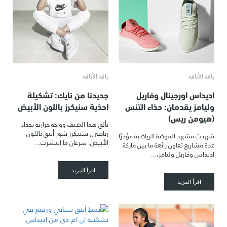
باقة الأناقة
باقة الأناقة
اديداس اورجينال وفاريل
جديدنا من نايك: تشكيلة
وليامز يقدمان: حذاء التنس
احذية سنيكرز باللون الأبيض
(هيومن ريس)
تألق هذا الصيف وواجه حرارته بحذاء
رياضي, سنيكرز شوز أنيق باللون
شهدت مشهد الموضة الرياضية مؤخرًا
الأبيض. سرعان ما انتشرت…
عدة مشاريع تعاون رائعة ما بين ماركة
اديداس وفاريل وليامز،…
اقرأ المزيد
اقرأ المزيد