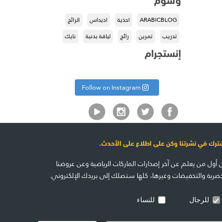
ARABICBLOG
احذية
اديداس
الرائج
تدريب
تمرين
رائج
لياقة بدنية
نايك
إنستجرام
Follow on Instagram
ترك في نشرتنا وكن على اطلاع على الأحدث.
 أول من يعلم عن آخر إصدارات الماركات الرياضية وعن عروضنا
حصرية والتخفيضات وغيرها، كلها ستصلك إلى بريدك الإلكتروني.
للرجال
للنساء