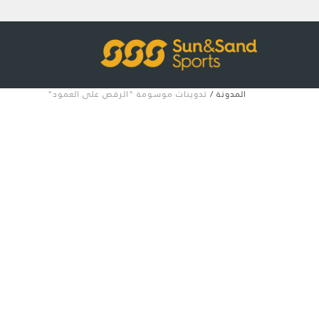
المدونة
/
تدوينات موسومة "الرقص على العمود"