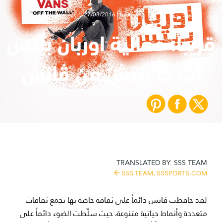
فعالياتنا | 27/03/2016
قريباً: فعالية اوربان بيتس
أت ذا بيتش من ڤانس
TRANSLATED BY:
SSS TEAM
SSS TEAM,
SSSPORTS.COM
لقد حافظت ڤانس دائماً على ثقافة خاصة بها تجمع ثقافات
متعددة وأنماط حياتية متنوعة، حيث سلّطت الضوء دائماً على