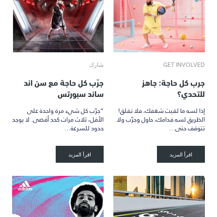
GET INVOLVED
شارك
جرب كل حاجة: جاهز
جرّب كل حاجة مع سن اند
للتحدي؟
ساند سبورتس
إذا لسه ما لقيت شغفك، فلا تقلق!
“جرّب كل شيء مرة واحدة على
الطريق لسه قدامك، حاول وجرّب ولا
الأقل، ثلاث مرات كحد أقصى. لا يوجد
تتوقف حتى…
حدود للسرعة…
اقرأ المزيد
اقرأ المزيد