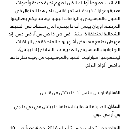
الفنانين، خصوصاً أولئك الذين لديهم نظرة جديدة وأصوات
معبرة ومهارات فريدة. تستمر ڤانس على هذا المنوال في
الفنون والموسيقى والرياضات البهلوانية، فتأتيكم بفعاليتها
المرتقبة: اوربان بيتس أت ذا بيتش، التي ستقام في الحديقة
الشمالية لمنطقة ذا بيتش في حي ذا جي بي آر في دبي. إنه
مهرجان يجتمع فيه بعض أشهر رواد المنطقة في الرياضات
البهلوانية والموسيقى العصرية عند الشاطئ (ذا بيتش)،
ليستعرضوا مهاراتهم الفنية والموسيقية من وجهة نظر خاصة
براكبي ألواح التزلج.
الفعالية:
اوربان بيتس أت ذا بيتش من ڤانس
المكان:
الحديقة الشمالية لمنطقة ذا بيتش في حي ذا جي
بي آر في دبي
الزمان:
من 31 مارس حتى 2 أبريل، 2016، من 4 عصراً حتى 10