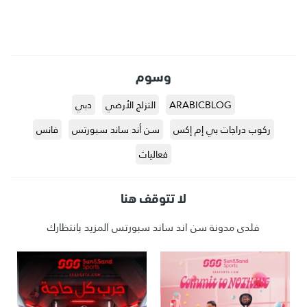
وسوم
ARABICBLOG
التزلج الأرضي
دبي
ركوب دراجات بي إم إكس
سن أند ساند سبورتس
فانس
فعاليات
لا تتوقف هنا
فلدى مدونة سن اند ساند سبورتس المزيد بانتظارك