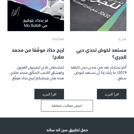
شارك
فعالياتنا
مستعد لخوض تحدي دبي
اربح حذاءً موقّعًا من محمد
للجري؟
صلاح!
ألم تشارك بعد في تحدي دبي للياقة
لمشجعي نادي ليفربول العريق،
2019؟ ما رأيك إذًا أن تستعد لخوض
ولعشاق اللاعب المتألق محمد صلاح،
سباق…
هذه هي فرصتكم لربح حذاء موقّع…
اقرأ المزيد
اقرأ المزيد
اعرض مقالات متعلقة
حمل تطبيق سن اند ساند