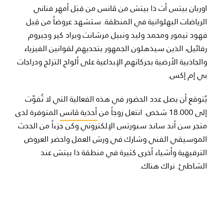
اوربان بيتس أت ذا بيتش من ڤانس من قِبَل أمهر فناني
الرياضات البهلوانية في المنطقة. ستشهد عروضاً من قِبل
فهود تيمور ومحمد وليد ونبيل مرشانت وبراد كير وجيروم
رفائيل، الذين سيذهلون الجمهور بتحديهم لقوانين الفيزياء
والجاذبية الأرضية بحركاتهم الإبداعية على ألواح التزلج ودراجات
بي إم إكس.
يُتوقع أن يصل عدد الحضور في هذه الفعالية التي لا تُفوّت
إلى 18.000 شخص. انتعل زوجاً من
أحذية ڤانس
المتوفرة لدى
متجر سن أند ساند سبورتس الإلكتروني وكن جزءاً من الحدث
الموسيقي الفني وشارك في ورش العمل واحضر العروض
الترفيهية وأشياء أخرى كثيرة في منطقة ذا بيتش عند
الشاطئ. نراك هناك.