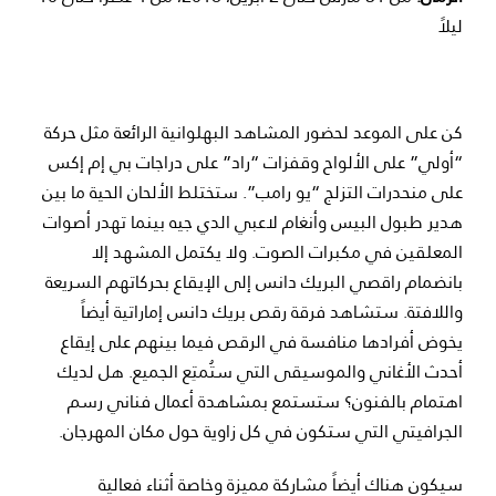
ليلاً
كن على الموعد لحضور المشاهد البهلوانية الرائعة مثل حركة
“أولي” على الألواح وقفزات “راد” على دراجات بي إم إكس
على منحدرات التزلج “يو رامب”. ستختلط الألحان الحية ما بين
هدير طبول البيس وأنغام لاعبي الدي جيه بينما تهدر أصوات
المعلقين في مكبرات الصوت. ولا يكتمل المشهد إلا
بانضمام راقصي البريك دانس إلى الإيقاع بحركاتهم السريعة
واللافتة. ستشاهد فرقة رقص بريك دانس إماراتية أيضاً
يخوض أفرادها منافسة في الرقص فيما بينهم على إيقاع
أحدث الأغاني والموسيقى التي ستُمتِع الجميع. هل لديك
اهتمام بالفنون؟ ستستمع بمشاهدة أعمال فناني رسم
الجرافيتي التي ستكون في كل زاوية حول مكان المهرجان.
سيكون هناك أيضاً مشاركة مميزة وخاصة أثناء فعالية