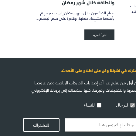
والطاقة خلال شهر رمضان
نات
اع.
يحتاج الصائمون خلال شهر رمضان إلى بدء يومهم
بأطعمة مشبِعة، مغذية، وقادرة على دعم الجسم…
اقرأ المزيد
ترك في نشرتنا وكن على اطلاع على الأحدث.
 أول من يعلم عن آخر إصدارات الماركات الرياضية وعن عروضنا
حصرية والتخفيضات وغيرها، كلها ستصلك إلى بريدك الإلكتروني.
للرجال
للنساء
للاشتراك