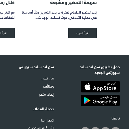
سريعة التحضير ومشبعة
خلال رم
يُعد تحضير الطعام لفترة ما بعد التمرين ركنًا أساسيًا
مع اقتراب 
في عملية التعافي، حيث تساعد الوجبات…
للحفاظ عل
اقرأ المزيد
اقرأ ا
حمل تطبيق سن اند ساند
سن اند ساند سبورتس
سبورتس الجديد
من نحن
وظائف
إيجاد متجر
خدمة العملاء
تابعنا
اتصل بنا
الأسئلة المتكررة