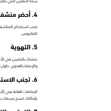
شدة التمارين التي تمار
4. أحضر منشفتك الخاصة
تجنب استخدام المناشف 
للفايروس.
5. التهوية
ننصحك بالتمرين في الأم
والإصابة بالعدوى. حاول 
6. تجنب الاستحمام في الخارج
الحمامات العامة هي الأك
بإمكانك مسح جسمك بمن