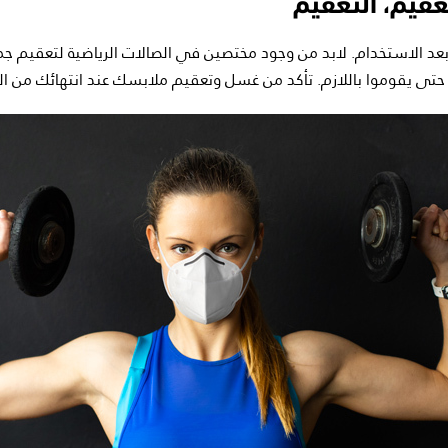
د الاستخدام. لابد من وجود مختصين في الصالات الرياضية لتعقيم جميع
حتى يقوموا باللازم. تأكد من غسل وتعقيم ملابسك عند انتهائك من ال