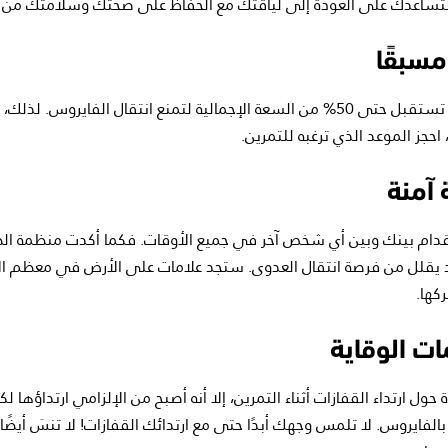
تساعدك على العودة إلى لياقتك مع الحفاظ على صحتك وسلامتك من ف
معظم الصالات الرياضية تستقبل حتى 50% من السعة الإجمالية لتمنع انتقال الفايروس
حجز الموعد الذي ترغبه للتمرين.
كد من ترك مسافة 6 أقدام بينك وبين أي شخص آخر في جميع الأوقات. فكما أكدت منظمة ا
اد يقلل من فرصة انتقال العدوى. ستجد علامات على الأرض في معظم ا
كها.
ة حول ارتداء القفازات أثناء التمرين، إلا أنه أصبح من الإلزامي ارتداؤها
فايروس. لا تلمس وجهك أبدًا حتى مع ارتدائك القفازات! لا تنسَ أيضًا