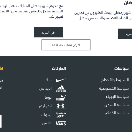
ضان
مع قدوم شهر رمضان المبارك، تتغير الروتي
اليومية بشكل طبيعي بعد فترة من الانقط
شهر رمضان، يبحث الكثيرون عن تمارين
تغييرات…
ى الكتلة العضلية والبقاء في أفضل…
اقرأ المزيد
لمزيد
اعرض مقالات متعلقة
سياسات
الماركات
اش
الشروط والأحكام
نايك
كن
ال
سياسة الخصوصية
اديداس
سياسة الإرجاع
بوما
سياسة الشحن
اندر ارمر
سياسة الكوكيز
ريبوك
فانس