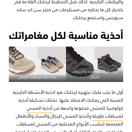
والرياضات الخارجية. لذلك قبل التخطيط لرحلتك القادمة قم
باختيار كل ما تحتاجه من مستلزمات من متجر سن اند ساند
سبورتس واستمتع برحلتك.
أحذية مناسبة لكل مغامراتك
بوت كريستوود ميد واتربروف
للرجال
حذاء فلو فريمونت للرجال
أول ما يجب عليك تجهيزه لرحلتك هو احذية الأنشطة الخارجية
المتينة التي يمكنك الاعتماد عليها. تمتلك تشكيلة أحذية
كولومبيا للمشي مجموعة واسعة من
أحذية المشي
لمسافات طويلة
وأحذية المشي للرجال والنساء والأطفال
المصممة لتناسب الأنواع المختلفة من المشي لمسافات
طويلة في الهواء الطلق أو الرحلات. من المهم اختيار احذية