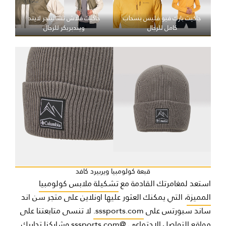
جاكيت بارك فيو فليس بسحاب
جاكيت فلاش تشالينجر لايند
كامل للرجال
ويندبريكر للرجال
قبعة كولومبيا ويربيرد كافد
استعد لمغامرتك القادمة مع
تشكيلة ملابس كولومبيا
المميزة
، التي يمكنك العثور عليها اونلاين على متجر سن اند
ساند سبورتس على
sssports.com.
لا تنسى متابعتنا على
مواقع التواصل الاجتماعي
@sssports.com
وشاركنا تجاربك