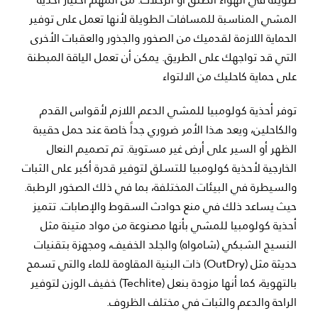
المشي المناسبة للمسافات الطويلة لأنها تعمل على توفير
الحماية اللازمة لقدميك من الصخور والجذور والعقبات الأخرى
التي قد تواجهك على الطريق. يمكن أن تعمل الياقة المبطنة
على حماية كاحليك من الالتواء
توفر أحذية كولومبيا للمشي الدعم اللازم لأقواس القدم
والكاحلين، ويعد هذا الأمر ضروري جداً خاصة عند حمل حقيبة
الظهر أو السير على أرض غير مستوية. تم تصميم النعال
الخارجية لأحذية كولومبيا للتسلق لتوفير قدرة أكبر على الثبات
والسيطرة في البيئات المختلفة، بما في ذلك الصخور الرطبة.
حيث يساعد ذلك في منع حوادث السقوط والإصابات. تتميز
أحذية كولومبيا للمشي بأنها مصنوعة من مواد متينة مثل
النسيج الشبكي (شامواه) والجلد الخفيف، ومجهزة بتقنيات
حديثة مثل (OutDry) ذات البنية المقاومة للماء والتي تسمح
بالتهوية، كما أنها مزودة بنعل (Techlite) خفيف الوزن لتوفير
الراحة والدعم والثبات في مختلف الظروف.