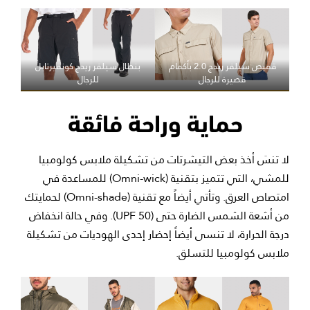
قميص سيلفر ريدج 2.0 بأكمام
بنطال سيلفر ريدج كونفيرتابل
قصيرة للرجال
للرجال
حماية وراحة فائقة
لا تنسَ أخذ بعض التيشرتات من تشكيلة ملابس كولومبيا
للمشي، التي تتميز بتقنية (Omni-wick) للمساعدة في
امتصاص العرق. وتأتي أيضاً مع تقنية (Omni-shade) لحمايتك
من أشعة الشمس الضارة حتى (UPF 50). وفي حالة انخفاض
درجة الحرارة، لا تنسى أيضاً إحضار إحدى الهوديات من تشكيلة
ملابس كولومبيا للتسلق.