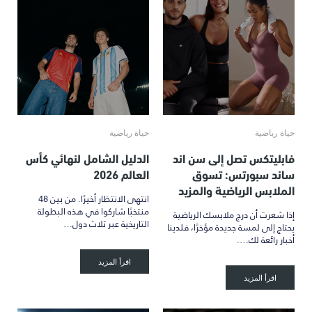
حياة رياضية
حياة رياضية
فابليتكس تصل إلى سن اند
الدليل الشامل لنهائي كأس
ساند سبورتس: تسوق
العالم 2026
الملابس الرياضية والمزيد
انتهى الانتظار أخيرًا. من بين 48
منتخبًا شاركوا في هذه البطولة
إذا شعرت أن درج ملابسك الرياضية
التاريخية عبر ثلاث دول…
يحتاج إلى لمسة جديدة مؤخرًا، فلدينا
أخبار رائعة لك….
اقرأ المزيد
اقرأ المزيد