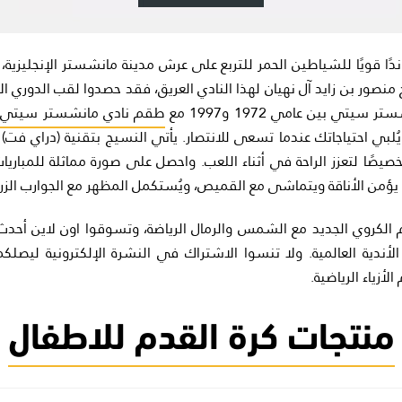
ز ندًا قويًا للشياطين الحمر للتربع على عرش مدينة مانشستر الإنجليزية، 
نصور بن زايد آل نهيان لهذا النادي العريق، فقد حصدوا لقب الدوري ال
يتي بين عامي 1972 و1997 مع
ُلبي احتياجاتك عندما تسعى للانتصار. يأتي النسيج بتقنية (دراي فت) ا
يصًا لتعزز الراحة في أثناء اللعب. واحصل على صورة مماثلة للمباري
 يؤمن الأناقة ويتماشى مع القميص، ويُستكمل المظهر مع الجوارب الزرق
 الكروي الجديد مع الشمس والرمال الرياضة، وتسوقوا اون لاين أحد
أندية العالمية. ولا تنسوا الاشتراك في النشرة الإلكترونية ليصلك
لأزياء الرياضية.
منتجات كرة القدم للاطفال