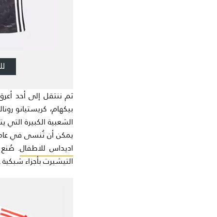
ثم ننتقل إلى أحد أعرق أ
بيكهام، كريستيانو رونا
الشعبية الكبيرة التي ي
يمكن أن تُنسى في عامي 90-2
اديداس للاطفال
. صُنع
التيشيرت بأجزاء شبكية عن