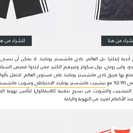
ندية إنجلترا -بل العالم- نادي مانشستر يونايتد.
لا يمكن أن ننسى أب
لدو، واين روني، بول سكولز وغيرهم الكثير ممن ارتدوا قميص الشياط
تمتع بها فريق نادي مانشستر يونايتد على مستوى العالم.
احتفل بألوا
9 مع
تيشيرت مانشستر يونايتد الاحتياطي
و
شورت مانشستر ي
 التيشيرت والشورت من نسيج بتقنية (كلايماكول) لتأمين تهوية الج
د الأكمام لمزيد من التهوية والراحة.