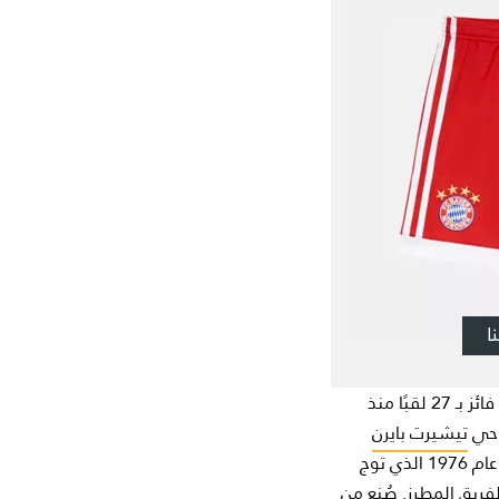
إنه البافاري! يُعد بايرن ميونخ أحد أكبر الأندية العالمية والنادي الأكثر شعبية في الدوري الألماني، فائز بـ 27 لقبًا منذ
تيشيرت بايرن
من تصميم طقم الفريق عام 1976 الذي توج
لفريق المطرز. صُنع من