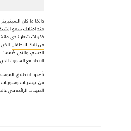
دائمًا ما كان السيتيزين
منذ امتلاك سمو الشيخ م
ذكريات شعار نادي مانشستر س
من نايك للاطفال
الذي ي
الجسم، والتي صُممت خص
الاتحاد مع الشورت الذي
تأهبوا لانطلاق الموسم
من تيشرتات وشورتات ال
الصيحات الرائجة في عالم ا