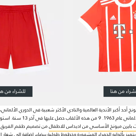
عليها في آخر 13 سنة. استوحي
بايرن ميونخ الأساسي من اديداس للاطفال
يتميز بألوانه الحمراء المشهورة وخطوط طولية بيضاء، إضافة إلى شعار ا