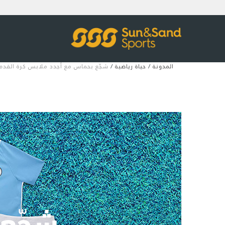
المدونة
/
حياة رياضية
/
شجّع بحماس مع أجدد ملابس كرة القدم
شجّع 