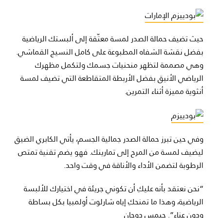
حيث تضيف حمالة الصدر لمسة معتّقة إلى ألبستك الرياضية
بفضل نقشة الشفاه المطبوعة على كامل النسيج القماشي.
وهي مصممة لتظهر منحنيات جسمك ولتكمل مظهرك
الرياضي الأنيق بفضل الأربطة المتقاطعة التي تضيف لمسة
أنثوية مميزة أثناء التمرين.
وفي حين تبرز حمالة الصدر جمالية الجسم، يأتي الكابري الضيق
ليضيف لمسة من المرح إلى تمارينك. فهو يضم تقنية تمتص
الرطوبة لتضمن الأداء والأناقة في وقت واحد.
“نحن نعتقد بأنه عليكِ أن تكوني جريئة في اختيارك للألبسة
الرياضية، وهذا ما تمنحكِ إياه شارلوت أولمبيا بكل بساطة
ودون عناء”. جيمس دوجان