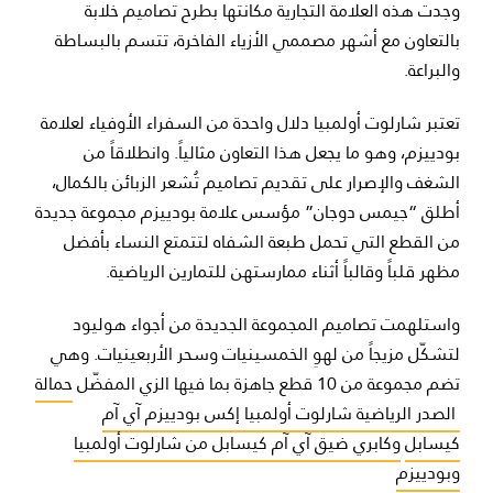
وجدت هذه العلامة التجارية مكانتها بطرح تصاميم خلابة
بالتعاون مع أشهر مصممي الأزياء الفاخرة، تتسم بالبساطة
والبراعة.
تعتبر شارلوت أولمبيا دلال واحدة من السفراء الأوفياء لعلامة
بودييزم، وهو ما يجعل هذا التعاون مثالياً. وانطلاقاً من
الشغف والإصرار على تقديم تصاميم تُشعر الزبائن بالكمال،
أطلق “جيمس دوجان” مؤسس علامة بودييزم مجموعة جديدة
من القطع التي تحمل طبعة الشفاه لتتمتع النساء بأفضل
مظهر قلباً وقالباً أثناء ممارستهن للتمارين الرياضية.
واستلهمت تصاميم المجموعة الجديدة من أجواء هوليود
لتشكّل مزيجاً من لهوِ الخمسينيات وسحر الأربعينيات. وهي
تضم مجموعة من 10 قطع جاهزة بما فيها الزي المفضّل
حمالة
الصدر الرياضية شارلوت أولمبيا إكس بودييزم آي آم
كيسابل
وكابري ضيق آي آم كيسابل من شارلوت أولمبيا
وبودييزم