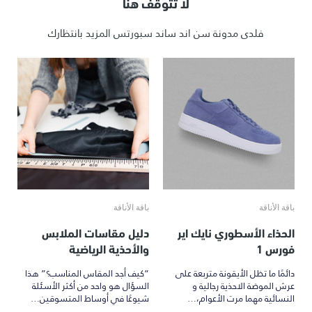
لا تتوقف هنا
فلدى مدونة سن اند ساند سبورتس المزيد بانتظارك
باقة الأناقة
باقة الأناقة
الحذاء الأسطوري نايك اير
دليل مقاسات الملابس
فورس 1
والأحذية الرياضية
دائمًا ما تظل الأيقونة متربعة على
“كيف أجد المقاس المناسب؟” هذا
عرش الموضة الاحذية رجالية و
السؤال هو واحد من أكثر الأسئلة
النسائية مهما مرت الأعوام،…
شيوعًا في أوساط المتسوقين…