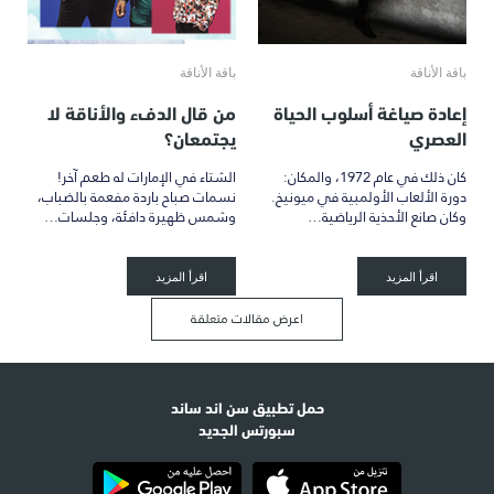
باقة الأناقة
باقة الأناقة
إعادة صياغة أسلوب الحياة
من قال الدفء والأناقة لا
العصري
يجتمعان؟
كان ذلك في عام 1972، والمكان:
الشتاء في الإمارات له طعم آخر!
دورة الألعاب الأولمبية في ميونيخ.
نسمات صباح باردة مفعمة بالضباب،
وكان صانع الأحذية الرياضية…
وشمس ظهيرة دافئة، وجلسات…
اقرأ المزيد
اقرأ المزيد
اعرض مقالات متعلقة
حمل تطبيق سن اند ساند
سبورتس الجديد