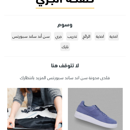
وسوم
احذية
احذية
الرائج
تدريب
جري
سن أند ساند سبورتس
نايك
لا تتوقف هنا
فلدى مدونة سن اند ساند سبورتس المزيد بانتظارك