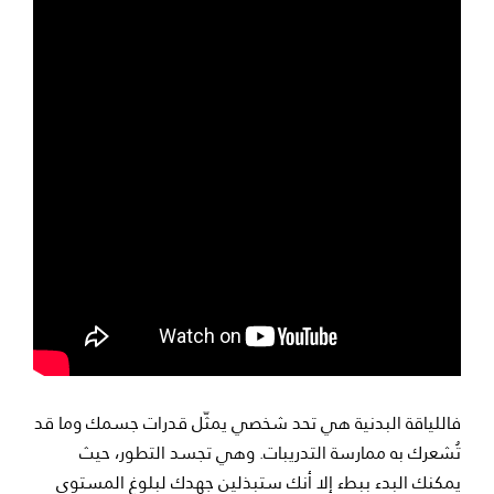
فاللياقة البدنية هي تحد شخصي يمثّل قدرات جسمك وما قد
تُشعرك به ممارسة التدريبات. وهي تجسد التطور، حيث
يمكنك البدء ببطء إلا أنك ستبذلين جهدك لبلوغ المستوى