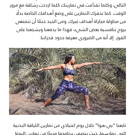
التالي، وكلما تقدّمت في تمارينك كلما ازددت رشاقة مع مرور
الوقت. كما تحفزك التمارين على وضع أهدافك الخاصة بدلًا
من محاولة مجاراة أهداف غيرك. ومن الجيد حتمًا أن تتمتعي
بروح تنافسية بعض الشيء، فهذا ما يدفعنا ويشجعنا على
الفوز. إلا أنه من الضروري معرفة حدود قدراتنا.
تابعنا “يي-هوا” خلال يوم اعتيادي من تمارين اللياقة البدنية
التي تمارسها، حيث يتضمن برنامجها مزيجًا من تمارين اليوغا