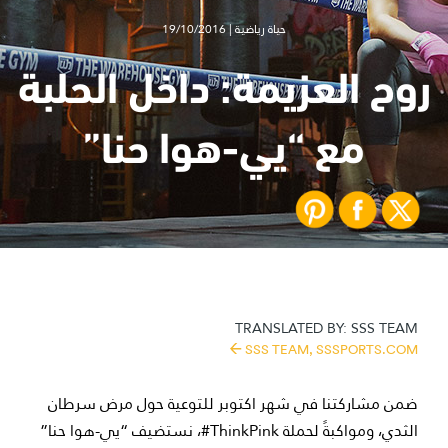
حياة رياضية | 19/10/2016
روح العزيمة: داخل الحلبة
مع “يي-هوا حنا”
TRANSLATED BY:
SSS TEAM
SSS TEAM,
SSSPORTS.COM
ضمن مشاركتنا في شهر اكتوبر للتوعية حول مرض سرطان
الثدي، ومواكبةً لحملة ThinkPink#، نستضيف “يي-هوا حنا”