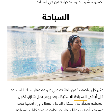
نكس
،
تيشرت جيرسيه درابد من ذي أبسايد
السباحة
مثل كل رياضة، تكمن الفائدة في طريقة ممارستك للسباحة.
فإن أردتي
السباحة
للاسترخاء بعد يوم عمل شاق، تكون
السباحة شكلًا من أشكال التأمل الفعال. وإن أردتها ضمن
مستوى أصعب يماثل تمارين الكارديو، فبإمكانك السباحة