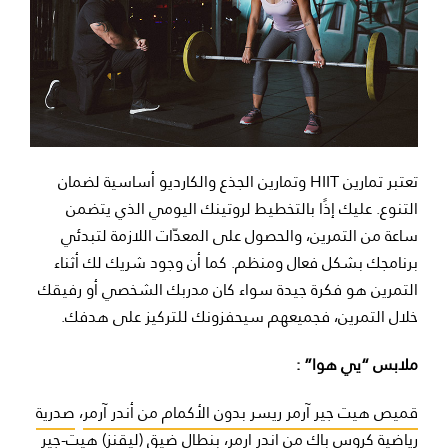
تعتبر تمارين HIIT وتمارين الجذع والكارديو أساسية لضمان
التنوع. عليك إذًا بالتخطيط لروتينك اليومي الذي يتضمن
ساعة من التمرين، والحصول على المعدّات اللازمة لتبدئي
برنامجك بشكل فعال ومنظم. كما أن وجود شريك لك أثناء
التمرين هو فكرة جيدة سواء كان مدربك الشخصي أو رفيقك
خلال التمرين، فجميعهم سيحفزونك للتركيز على هدفك.
ملابس “يي هوا” :
قميص هيت جير آرمر ريسر بدون الأكمام من أندر آرمر
،
صدرية
رياضية كروس باك من اندر ارمر
،
بنطال ضيق (ليقنز) هيت-جير