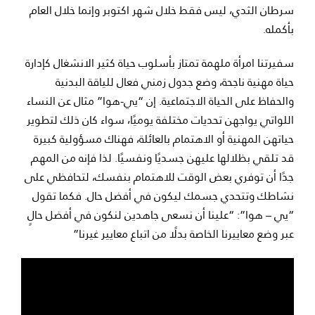
سرطان الثدي، ليس فقط خلال شهر اكتوبر وإنما خلال العام
بأكمله.
سفيرتنا امرأة ملهمة تمتاز بأسلوب حياة كثير الانشغال كإدارة
حياة مهنية ناجحة، وضع جدول زمني فعال للياقة البدنية
والحفاظ على الحياة الاجتماعية. إن “يي-هوا” مثال عن النساء
اللواتي يواجهن تحديات مختلفة يوميًا، سواء كان ذلك لتطوير
حياتهن المهنية أو الاهتمام بالعائلة، فهناك مسؤولية كبيرة
قد تلقي بظلالها عليهن جسديًا ونفسيًا. لذا فإنه من المهم
جدًا أن توفري بعض الوقت للاهتمام بنفسك، لتحافظي على
نشاطك وتتحدي جسمك ليكون في أفضل حال. فكما تقول
“يي – هوا”: “علينا أن نسعى جاهدين لنكون في أفضل حالٍ
عبر وضع معاييرنا الخاصة بدلًا من اتباع معايير غيرنا”