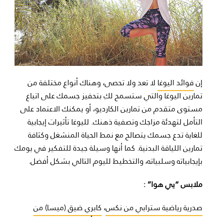
إن
فوائد اليوغا
لا تعد ولا تحصى، وهناك أنواع مختلفة من
تمارين اليوغا والتي ستسمح لكِ بتحفيز جسمك على اتباع
مستوى متقدم من تمارين الكارديو، أو يمكنك الاعتماد على
التأمل لتهدئة مزاجك وتصفية ذهنك. لليوغا تأثيرات إيجابية
للغاية تدع جسمك يتصالح مع نمط الحياة المنشغل وكثافة
تمارين اللياقة البدنية. كما أنها وسيلة جيدة للتفكير في يومك
بإيجابياته وسلبياته، والتخطيط لليوم التالي بشكل أفضل.
ملابس “يي هوا” :
صدرية رياضية سترابي من نكس
،
كابري ضيق (ميسا) من