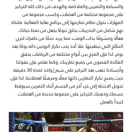
والسباحة والتمرين والملاكمة، والهدف من ذلك كله التركيز
على مجموعة مختلفة من العضلات وكسب مجموعة من
المهارات تحول نظام تمارينها إلى برنامج بغاية الفعالية. فاتخاذ
نهج شامل من التدريبات يخلق تنوعًا يجعل من نمط حياتك
فعالًا ومشوقًا بذات الوقت، مما يزيد حتمًا من حافزك لتري
النتائج التي تبتغينها. فلا أحد يحب تكرار الروتين ذاته يومًا بعد
يوم، لذا فإن المزج بين أنواع مختلفة من الرياضات يحقق
الفائدة القصوى من جميع تمارينك. وكما نعلم، فإن عقولنا
وأجسادنا تتعب بعد التركيز على شيئ واحد لمدة 30 دقيقة،
حيث يصبح تكرار التمارين ذاتها مملًا ومرهقًا لعضلاتنا، لذا فإن
تحويل الانتباه إلى جزء آخر من الجسم أثناء التمرين سيوقظ
جسمك وذهنك للتركيز على مجموعة جديدة من العضلات
لتبدأ بالعمل.