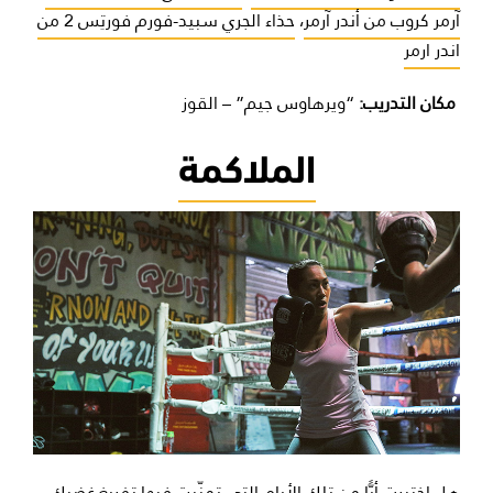
آرمر كروب من أندر آرمر
،
حذاء الجري سبيد-فورم فورتِس 2 من
اندر ارمر
مكان التدريب:
“ويرهاوس جيم” – القوز
الملاكمة
هل اختبرت أيًّا من تلك الأيام التي تمنّيت فيها تفريغ غضبك