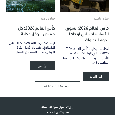
حياة رياضية
حياة رياضية
كأس العالم 2026: تسوق
كأس العالم 2026: كل
الأساسيات التي ارتداها
قميص… وكل حكاية
نجوم البطولة
أوشك كأس العالم FIFA 2026 على
الانطلاق، وقبل أن تُركل الكرة
انطلقت بطولة كأس العالم FIFA
الأولى، بدأت القمصان بالفعل…
2026™ في الولايات المتحدة
الأمريكية والمكسيك وكندا. وبينما
تتنافس 48…
اقرأ المزيد
اقرأ المزيد
اعرض مقالات متعلقة
حمل تطبيق سن اند ساند
سبورتس الجديد