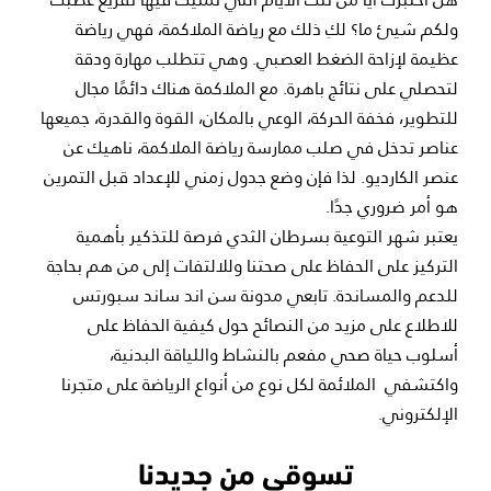
ولكم شيئ ما؟ لكِ ذلك مع رياضة الملاكمة، فهي رياضة
عظيمة لإزاحة الضغط العصبي. وهي تتطلب مهارة ودقة
لتحصلي على نتائج باهرة. مع الملاكمة هناك دائمًا مجال
للتطوير، فخفة الحركة، الوعي بالمكان، القوة والقدرة، جميعها
عناصر تدخل في صلب ممارسة رياضة الملاكمة، ناهيك عن
عنصر الكارديو. لذا فإن وضع جدول زمني للإعداد قبل التمرين
هو أمر ضروري جدًا.
يعتبر شهر التوعية بسرطان الثدي فرصة للتذكير بأهمية
التركيز على الحفاظ على صحتنا وللالتفات إلى من هم بحاجة
للدعم والمساندة. تابعي مدونة سن اند ساند سبورتس
للاطلاع على مزيد من النصائح حول كيفية الحفاظ على
أسلوب حياة صحي مفعم بالنشاط واللياقة البدنية،
واكتشفي
الملائمة لكل نوع من أنواع الرياضة على متجرنا
الإلكتروني.
تسوقي من جديدنا