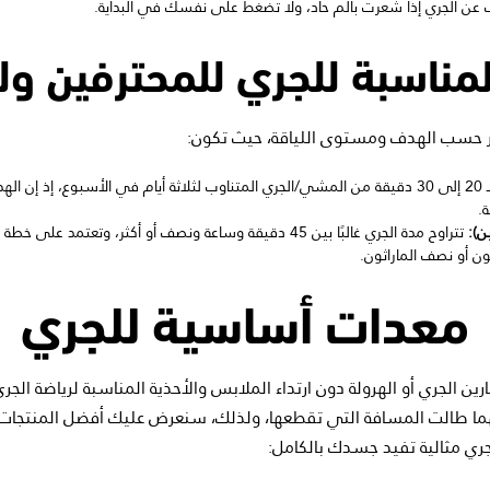
ن الجري إذا شعرت بألم حاد، ولا تضغط على نفسك في البداية.
لمناسبة للجري للمحترفين ول
 حسب الهدف ومستوى اللياقة، حيث تكون:
يُنصح بالبدء بـ 20 إلى 30 دقيقة من المشي/الجري المتناوب لثلاثة أيام في الأسبوع، إ
ن):
تتراوح مدة الجري غالبًا بين 45 دقيقة وساعة ونصف أو أكثر، وتعتمد 
ون أو نصف الماراثون.
معدات أساسية للجري
ين الجري أو الهرولة دون ارتداء الملابس والأحذية المناسبة لرياضة الجري
هما طالت المسافة التي تقطعها، ولذلك، سنعرض عليك أفضل المنتجات 
ري مثالية تفيد جسدك بالكامل: