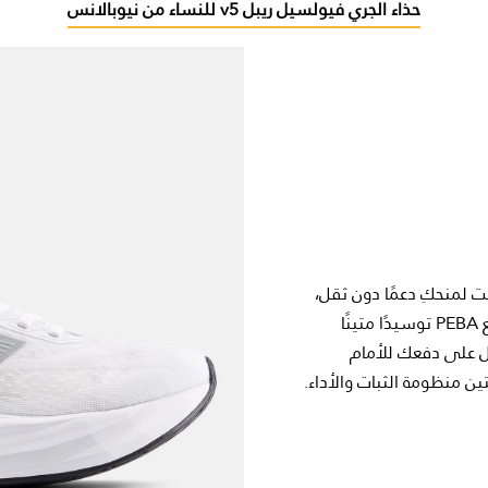
حذاء الجري فيولسيل ريبل v5 للنساء من نيوبالانس
ت لمنحكِ دعمًا دون ثقل،
بينما يضمن مزيج المطاط المرن الإسفنجي مع PEBA توسيدًا متينًا
 على دفعك للأمام
ن منظومة الثبات والأداء.