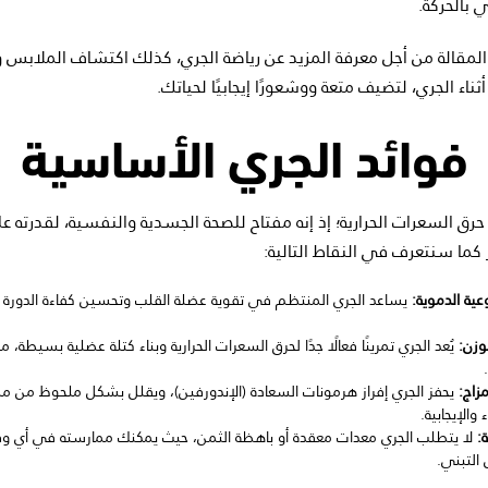
بالحركة.
المقالة من أجل معرفة المزيد عن رياضة الجري، كذلك اكتشاف الملابس و
ناء الجري، لتضيف متعة ووشعورًا إيجابيًا لحياتك.
فوائد الجري الأساسية
رق السعرات الحرارية؛ إذ إنه مفتاح للصحة الجسدية والنفسية، لقدرته
 كما سنتعرف في النقاط التالية:
ية الدموية:
يساعد الجري المنتظم في تقوية عضلة القلب وتحسين كفاءة الدورة ا
وزن:
يُعد الجري تمرينًا فعالًا جدًا لحرق السعرات الحرارية وبناء كتلة عضلية بسيطة، م
زاج:
يحفز الجري إفراز هرمونات السعادة (الإندورفين)، ويقلل بشكل ملحوظ من مست
والإيجابية.
:
لا يتطلب الجري معدات معقدة أو باهظة الثمن، حيث يمكنك ممارسته في أي وق
التبني.