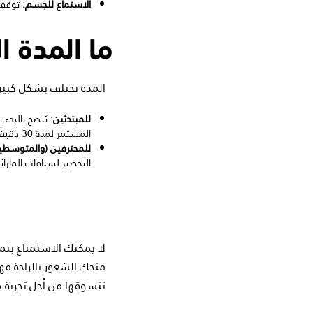
الاستماع للجسم:
توقف ع
ما المدة ا
المدة تختلف بشكل كبير
للمبتدئين:
المستمر لمدة 30 دقيقة.
للمحترفين (والمتوسطي
التحضير لسباقات الماراث
لا يمكنك الاستمتاع بتمار
منحك الشعور بالراحة م
تتسوقها من أجل تجربة ج