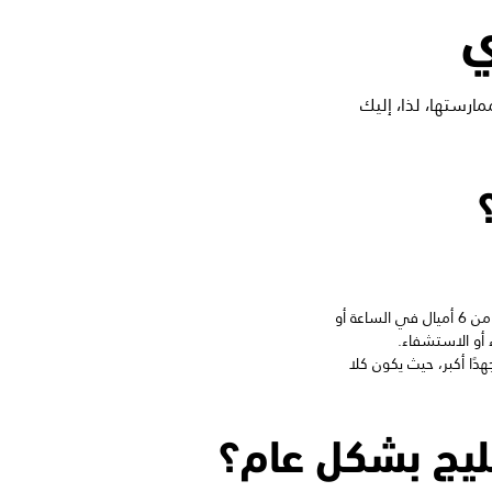
ي
ارستها، لذا، إليك
هي شكل أبطأ وأقل كثافة من الجري، حيث يُحافظ فيها العداء على سرعة خفيفة (أقل من 6 أميال في الساعة أو
 أو 9.6 كم/ساعة)، إذ تتطلب جهدًا أكبر، حيث يكون كلا
ليج بشكل عام؟