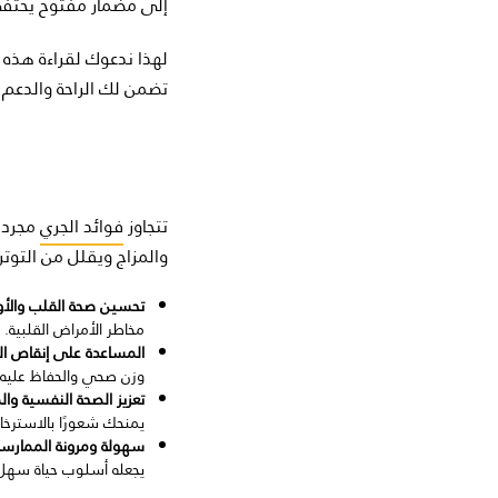
إلى مضمار مفتوح يحتفي 
لهذا ندعوك لقراءة هذه 
تضمن لك الراحة والدعم أث
تتجاوز
فوائد الجري
مجرد ح
والمزاج ويقلل من التوتر
تحسين صحة القلب والأوع
مخاطر الأمراض القلبية.
المساعدة على إنقاص ال
وزن صحي والحفاظ عليه.
تعزيز الصحة النفسية والم
يمنحك شعورًا بالاسترخاء 
سهولة ومرونة الممارسة
يجعله أسلوب حياة سهل 