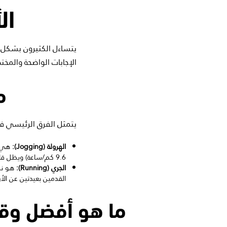
ال
يتساءل الكثيرون بشكل م
الإجابات الواضحة والمختص
م
يتمثل الفرق الرئيسي في
الهرولة (Jogging):
9.6 كم/ساعة) ويظل قادرًا على إجراء محادثة كاملة نسبيًا أثناء الحركة، لهذا تلجأ الأغلبية للهرولة غالبًا للإحماء أو الاستشفاء.
الجري (Running):
القدمين بعيدتين عن الأ
ما هو أفضل وقت