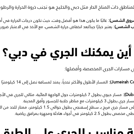
طق ذات المناخ الحار مثل دبي والخليج هو تجنب ذروة الحرارة والرطوبة
ل شروق الشمس):
غالبًا ما يكون هذا هو أفضل وقت، حيث تكون درجات الحرارة في أد
روب الشمس):
يعتبر خيارًا جيدًابعد انخفاض حرارة الشمس، مع الأخذ في الاعتبار ضرو
أين يمكنك الجري في دبي؟
ي مسارات الجري المخصصة، وأفضلها:
المسار الأطول والأكثر تحد
مسار حيوي بطول 7 كيلومترات حول الواجهة المائية، مثالي للجري في الأجواء الحضرية.
 كيلومترات مع مناظر خلابة للجسور وأفق المدينة.
جري مريح بـ سطح إسفنجي بطول حوالي 1.5 كيلومتر، ممتاز للحد من الضغط على المفاصل.
2 كيلومتر في أجواء هادئة ومجهزة بمرافق رياضية.
ية مناسب للجري على الطرق 