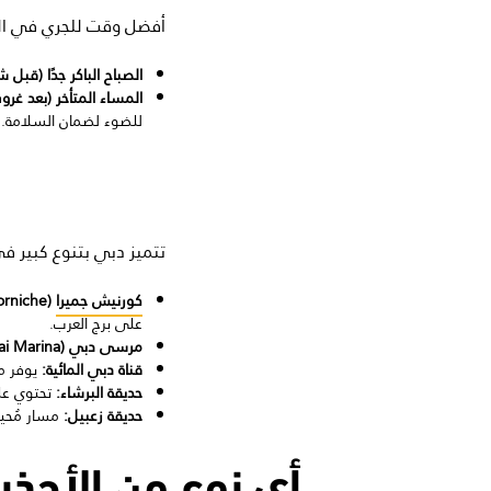
أفضل وقت للجري في المنا
الصباح الباكر جدًا (قب
المساء المتأخر (بعد غ
للضوء لضمان السلامة.
تتميز دبي بتنوع كبير ف
كورنيش جميرا
(Jumeirah Corniche):
على برج العرب.
مرسى دبي (Dubai Marina):
قناة دبي المائية:
يوفر مسار جري بطول 3
حديقة البرشاء:
تحتوي على مسار 
حديقة زعبيل:
مسار مُحيطي مخصص بطول .5
أي نوع من الأحذ