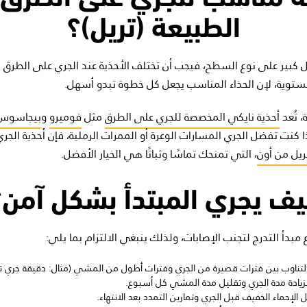
الطبيعة (تريل)؟
كل كبير على نوع السطح، فيجب أن تختلف الأحذية عند الجري على الطرق
 مستوية، لإن الحذاء المناسب يجعل كل خطوة تبدو أسهل.
، تُعد
أحذية نايكي المخصصة للجري على الطرق
مثل
فوميرو
و
بيجاسوس
 إذا كنت تفضل الجري المسارات الوعرة أو الممرات الرملية، فإن أحذية الج
ريل من أون
، التي تمنحك تماسًا وثباتًا هي الخيار الأفضل.
يف يجري المبتدأ بشكل آمن؟
 مبدأ التدرج لتجنب الإصابات، ولذلك ينبغي الالتزام بما يلي:
بالتناوب بين فترات قصيرة من الجري وفترات أطول من المشي (مثال: دقيقة جري ت
يادة مدة الجري وتقليل مدة المشي كل أسبوع.
 الإحماء الخفيف قبل الجري وتمارين التمدد بعد الانتهاء.