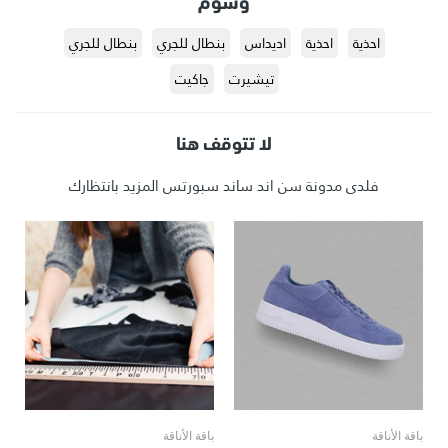
احذية
احذية
اديداس
بنطال للجري
بنطال للجري
تيشيرت
جاكيت
لا تتوقف هنا
فلدى مدونة سن اند ساند سبورتس المزيد بانتظارك
باقة الأناقة
باقة الأناقة