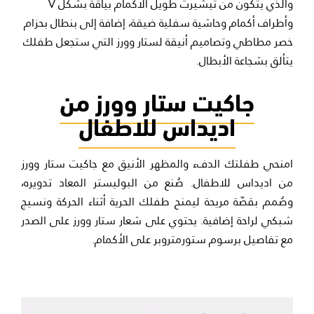
والذي يتكون من تيشيرت طويل الأكمام بياقة بشكل V
وأطراف أكمام وحاشية سفلية ضيقة، إضافة إلى بنطال بحزام
خصر مطاطي وتصاميم أنيقة لستار وورز التي ستجعل طفلك
يتألق بشجاعة الأبطال.
جاكيت ستار وورز من
اديداس للاطفال
امنحي طفلتك الدفء والمظهر الأنيق مع جاكيت ستار وورز
من اديداس للاطفال. صُنع من البوليستر المعاد تدويره،
وصُمم بقصّة مريحة ليمنح طفلك الحرية أثناء الحركة ونسيج
شبكي لراحة إضافية. يحتوي على شعار ستار وورز على الصدر
مع تفاصيل برسوم ستورمتروبر على الأكمام.