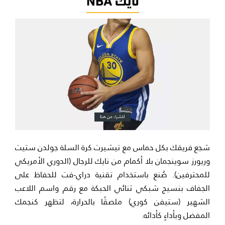
شجع فريقك بكل حماس مع تيشيرت كرة السلة جولدن ستيت
وريورز سوينجمان بلا أكمام من نايك للرجال (الدوري الأمريكي
للمحترفين). صُنع باستخدام تقنية دراي-فت للحفاظ على
الجفاف بنسيج شبكي ثنائي الحبكة مع رقم واسم اللاعب
الشهير (ستيفن كوري) ملصقًا بالحرارة، لتظهر كنجمك
المفضل وبأداءٍ كأدائه.