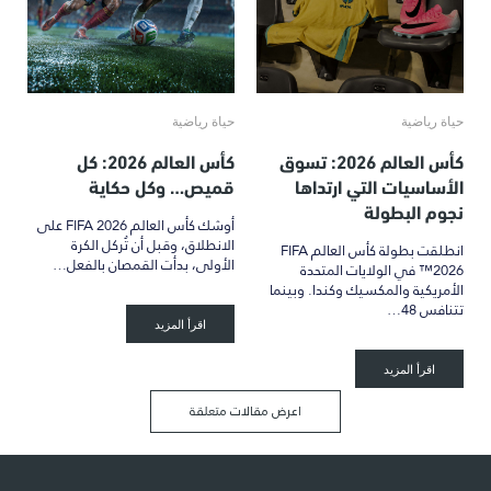
حياة رياضية
حياة رياضية
كأس العالم 2026: تسوق
كأس العالم 2026: كل
الأساسيات التي ارتداها
قميص… وكل حكاية
نجوم البطولة
أوشك كأس العالم FIFA 2026 على
الانطلاق، وقبل أن تُركل الكرة
انطلقت بطولة كأس العالم FIFA
الأولى، بدأت القمصان بالفعل…
2026™ في الولايات المتحدة
الأمريكية والمكسيك وكندا. وبينما
تتنافس 48…
اقرأ المزيد
اقرأ المزيد
اعرض مقالات متعلقة