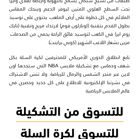
طبقات من نسيج شبكي يسمح بالتهوية وأربطة (فلاي واير)
تحت السطح العلوي المتين ليوفر الدعم وينحك المقاس
الملائم في كل خطوة على أرض الملعب. يحتوي على توسيد
بطول القدم بتقنية (لونارلون فوم) لارتداء مريح وتقنية (نايك
زوم اير) في الكعب لتوسيد فائق الراحة يحمي من الصدمات.
مزين بشعار اللاعب الشهير (كوبي براينت).
تابع انطلاق الدوري الأمريكي للمحترفين لكرة السلة بكل
شغف وحماس مع تشكيلة ملابس NBA التي ستجدها اون
لاين عبر متجر الشمس والرمال للرياضة. ولا تنسَ الاشتراك
في نشرتنا الإلكترونية للاطلاع على كل جديد وحصري في
عالم الملابس الرياضية.
للتسوق من التشكيلة
للتسوق لكرة السلة