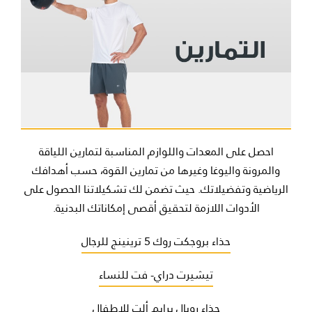
احصل على المعدات واللوازم المناسبة لتمارين اللياقة
والمرونة واليوغا وغيرها من تمارين القوة، حسب أهدافك
الرياضية وتفضيلاتك. حيث تضمن لك تشكيلاتنا الحصول على
الأدوات اللازمة لتحقيق أقصى إمكاناتك البدنية.
حذاء بروجكت روك 5 ترينينج للرجال
تيشيرت دراي- فت للنساء
حذاء رويال برايم ألت للاطفال