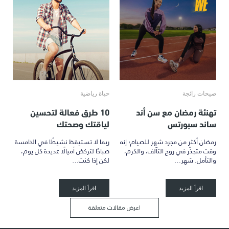
صيحات رائجة
حياة رياضية
تهنئة رمضان مع سن أند
10 طرق فعالة لتحسين
ساند سبورتس
لياقتك وصحتك
رمضان أكثر من مجرد شهر للصيام؛ إنه
ربما لا تستيقظ نشيطًا في الخامسة
وقت متجذّر في روح التآلف، والكرم،
صباحًا لتركض أميالًا عديدة كل يوم،
والتأمل. شهر…
لكن إذا كنت…
اقرأ المزيد
اقرأ المزيد
اعرض مقالات متعلقة