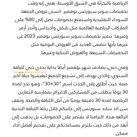
الرياضية بالتجزئة في الشرق الأوسط، يعني إنه وقت
تخفيضات سوبر سبورتس نوفمبر. انسى عروض الجمعة
السوداء التقليدية واستمتع بخصومات تصل إلى 80% على
الماركات الرياضية العالمية مثل نايكي وأديداس وأندر آرمر
وغيرها. تتميز تخفيضات سوبر سبورتس نوفمبر 2023 عن
غيرها بأنها تتضمن العديد من العروض اليومية مثل
التخفيضات السريعة، والعروض البنكية وغيرها.
وفي دبي، يصادف شهر نوفمبر أيضًا بداية
تحدي دبي للياقة
السنوي، والذي يهدف إلى تشجيع الجميع ليعيشوا حياةً أكثر
صحة. حيث أطلق على الحدث اسم “30×30”، وهو تحدٍ لمدة
30 يومًا يتطلب من المشاركين الالتزام بممارسة التمارين
الرياضية لمدة 30 دقيقة يوميًا من أجل اللياقة والصحة. وتقف
سن اند ساند سبورتس إلى جانبكم خلال رحلة اللياقة البدنية
الرائعة هذه. التزامنا لا يقتصر على الخصومات، بل يذهب إلى
أبعد من ذلك حيث نلتزم بمساعدتكم على تقديم أفضل أداء
ممكن.