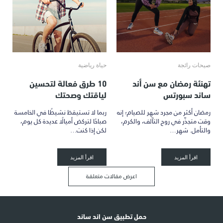
صيحات رائجة
حياة رياضية
تهنئة رمضان مع سن أند
10 طرق فعالة لتحسين
ساند سبورتس
لياقتك وصحتك
رمضان أكثر من مجرد شهر للصيام؛ إنه
ربما لا تستيقظ نشيطًا في الخامسة
وقت متجذّر في روح التآلف، والكرم،
صباحًا لتركض أميالًا عديدة كل يوم،
والتأمل. شهر…
لكن إذا كنت…
اقرأ المزيد
اقرأ المزيد
اعرض مقالات متعلقة
حمل تطبيق سن اند ساند