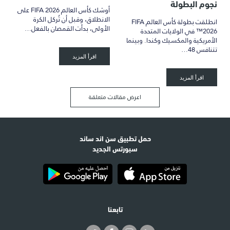
نجوم البطولة
أوشك كأس العالم FIFA 2026 على
الانطلاق، وقبل أن تُركل الكرة
انطلقت بطولة كأس العالم FIFA
الأولى، بدأت القمصان بالفعل…
2026™ في الولايات المتحدة
الأمريكية والمكسيك وكندا. وبينما
تتنافس 48…
اقرأ المزيد
اقرأ المزيد
اعرض مقالات متعلقة
حمل تطبيق سن اند ساند
سبورتس الجديد
تابعنا