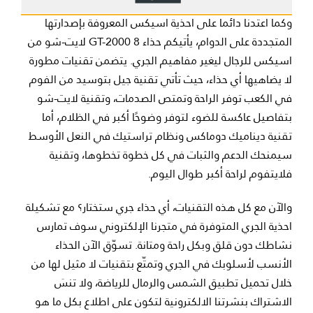
وكما اعتدنا دائما على احذية اسيكس المعروفة بإصدارتها
المتجددة على الدوام، يأتيكم حذاء GT-2000 8 لايت-شو من
اسيكس للرجال ليغير مفاهيم الجري. يتضمن تقنيات مطورة
لا يضاهيها أي حذاء، حيث تأتي تقنية جيل بتوسيد من الفوم
في الكعب توفر الراحة وتمتص الصدمات، وتقنية لايت-شو
بتفاصيل عاكسة للضوء لتوفر وضوحًا أكبر في الظلام، أما
تقنية ديناميك دوماكس ونظام تراستيك في النعل الأوسط
سيمنحك الدعم والثبات في كل خطوة تخطوها، وتقنية
فلايتفوم لراحة أكبر طوال اليوم.
والآن مع كل هذه التقنيات، أي حذاء جري ستختار؟ مع تشكيلة
احذية الجري المتوفرة في متجرنا الإلكتروني سوف تمارس
نشاطك دون قلق وبكل راحة ومتانة. تسوّق الآن الحذاء
الأنسب لأسلوبك في الجري وتمتّع بتقنيات لا مثيل لها من
خلال تحميل تطبيق الشمس والرمال للرياضة، ولا تنسَ
الاشتراك بنشرتنا الالكترونية لتكون على اطلاع بكل ما هو