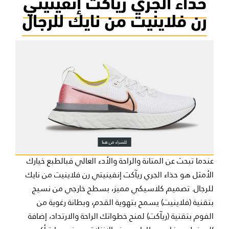
حذاء الجري ريآكت إنفينيتي
رن فلاينيت من نايك للرجال
عندما تبحث عن المتانة والراحة والأدء العالي فبالطبع خيارك
الأمثل هو حذاء الجري ريآكت إنفينيتي رن فلاينيت من نايك
للرجال. تصميم كلاسيكي مميز، بسطح خارجي من نسيج
بتقنية (فلاينيت) يسمح بتهوية القدم، وبطانة رغوية من
الفوم بتقنية (ريآكت) لمنح خطواتك الراحة والارتداد، إضافة