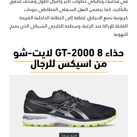
في قدميك وبالتالي خطوات أكبر وأميال أطول وهدف محقق
بالتأكيد، كما يتضمن النعل السفلي المطاطي نتوءات
كربونية تمنع الانزلاق، إضافة إلى البطانة الداخلية المريحة
القابلة للإزالة عند الرغبة، وسطحه الخارجي الشبكي الذي يمنح
التهوية.
حذاء GT-2000 8 لايت-شو
من اسيكس للرجال