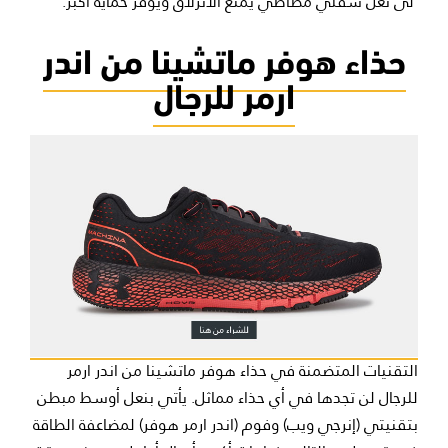
‘لى نعل سفلي مطاطي يمنع الانزلاق ويوفر حماية أكبر.
حذاء هوفر ماتشينا من اندر
ارمر للرجال
التقنيات المتضمنة في حذاء هوفر ماتشينا من اندر ارمر
للرجال لن تجدها في أي حذاء مماثل. يأتي بنعل أوسط مبطن
بتقنيتي (إنرجي ويب) وفوم (اندر ارمر هوفر) لمضاعفة الطاقة